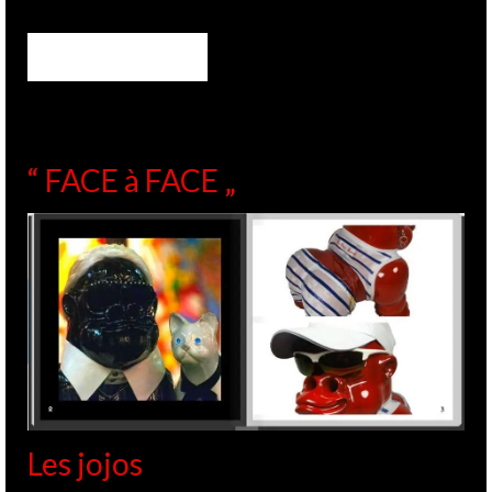
“ FACE à FACE „
Les jojos