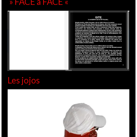
» FACE à FACE «
Les jojos