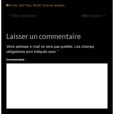
Art Axe
,
Art3f Paris
,
FAUVE
,
Porte de Versailles
Billet précédent
Billet suivant
Laisser un commentaire
Votre adresse e-mail ne sera pas publiée.
Les champs
obligatoires sont indiqués avec
*
Commentaire
*