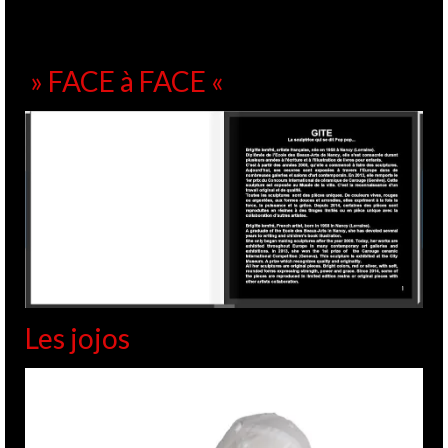
» FACE à FACE «
Les jojos