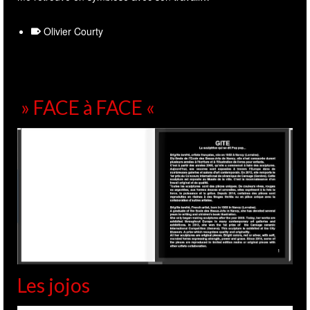
Olivier Courty
» FACE à FACE «
Les jojos