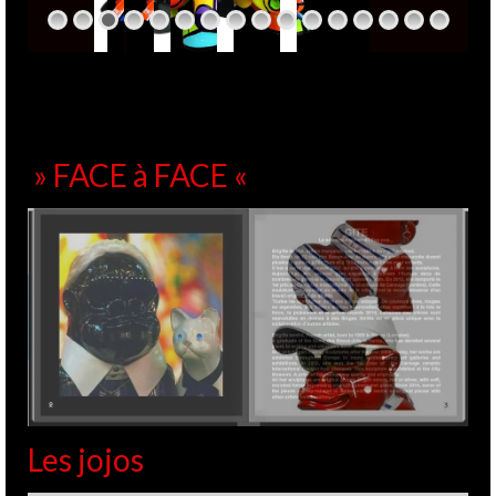
» FACE à FACE «
Les jojos