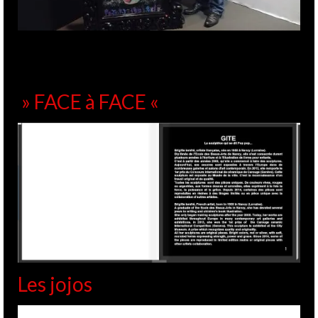
» FACE à FACE «
Les jojos