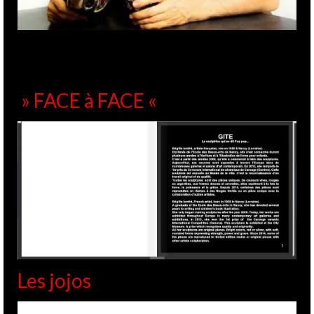
» FACE à FACE «
Les jojos