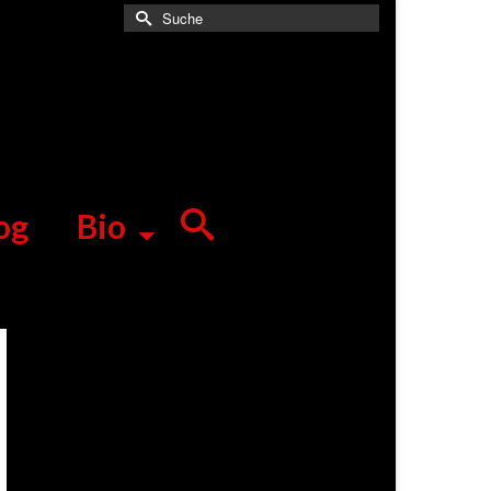
Suche
nach:
og
Bio