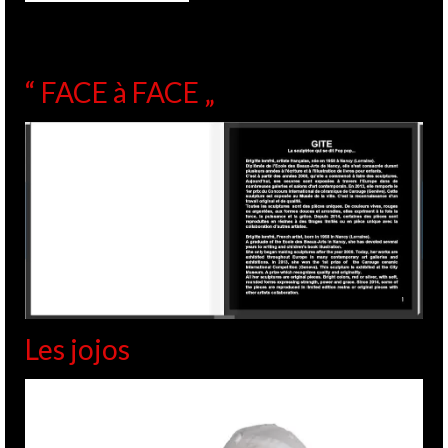
“ FACE à FACE „
Les jojos