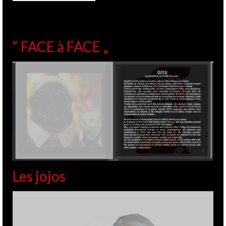
“ FACE à FACE „
Les jojos