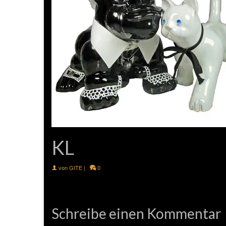
KL
von
GITE
|
0
Schreibe einen Kommentar