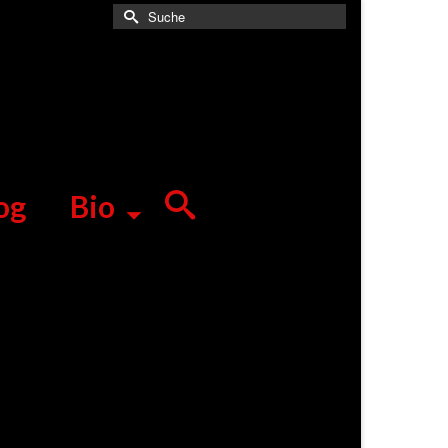
Suche
nach:
og
Bio